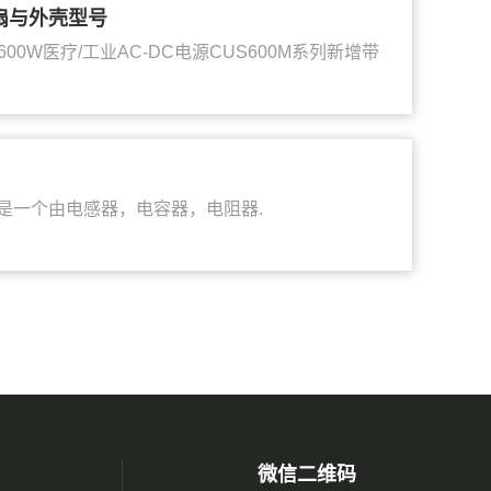
风扇与外壳型号
式600W医疗/工业AC-DC电源CUS600M系列新增带
一个由电感器，电容器，电阻器.
微信二维码