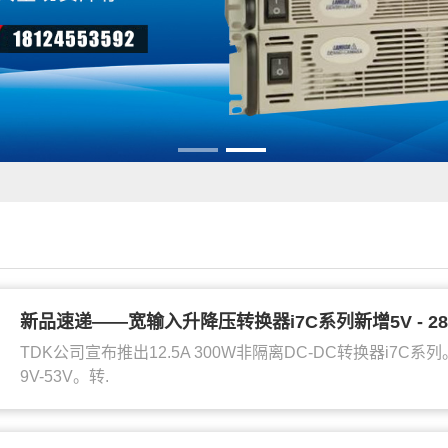
新品速递——宽输入升降压转换器i7C系列新增5V - 28V
TDK公司宣布推出12.5A 300W非隔离DC-DC转换器i7C
9V-53V。转.